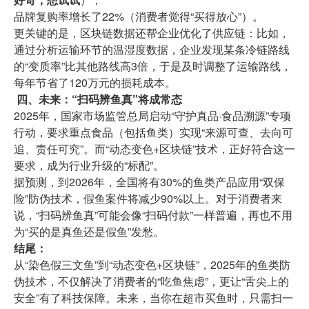
品牌复购率增长了22%（消费者觉得“买得放心”）。
更关键的是，区块链数据还帮企业优化了供应链：比如，
通过分析运输环节的温湿度数据，企业发现某条冷链路线
的“变质率”比其他路线高3倍，于是及时调整了运输路线，
每年节省了120万元的损耗成本。
四、未来：“扫码辨鱼真”将成常态
2025年，国家市场监管总局启动“守护真品·食品溯源”专项
行动，要求重点食品（包括鱼类）实现“来源可查、去向可
追、责任可究”。而“动态变色+区块链”技术，正好符合这一
要求，成为行业升级的“标配”。
据预测，到2026年，全国将有30%的鱼类产品应用“双保
险”防伪技术，假鱼案件将减少90%以上。对于消费者来
说，“扫码辨鱼真”可能会像“扫码付款”一样普遍，再也不用
为“买的是真鱼还是假鱼”发愁。
结尾：
从“染色假三文鱼”到“动态变色+区块链”，2025年的鱼类防
伪技术，不仅解决了消费者的“吃鱼焦虑”，更让“舌尖上的
安全”有了科技保障。未来，当你在超市买鱼时，只需扫一