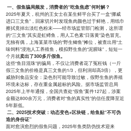
一、假鱼骗局频发，消费者的“吃鱼焦虑”何时解？
2025年夏天，杭州的王女士在某生鲜平台买了一盒“挪威
进口三文鱼”，回家切片时发现鱼肉颜色过于鲜艳，用纸巾
擦拭竟掉出淡红色粉末——经市场监管部门检测，这所谓
的“三文鱼”其实是虹鳟鱼，用人工色素“日落黄”染色冒充。
无独有偶，上海某菜市场的“野生鲫鱼”摊位，被查出用“土
味饲料”浸泡人工养殖鱼，模拟野生鱼的“泥腥味”，短短一
个月就
卖出了300多斤假鱼。
这些“鱼目混珠”的骗局，不仅让消费者花了冤枉钱（一斤
假三文鱼的价格是真三文鱼的1/3，但利润却高3倍），更
威胁到食品安全：染色剂可能导致过敏，假野生鱼的养殖
环境未达标，存在重金属超标的风险。据市场监管总局
2025年上半年通报，全国共查处“假鱼”案件127起，涉案
金额达800余万元，消费者对“鱼的真实性”的信任度降至近
5年新低。
二、2025技术突破：动态变色+区块链，给鱼贴“不可伪
造的身份证”
面对愈演愈烈的假鱼问题，2025年鱼类防伪技术迎来