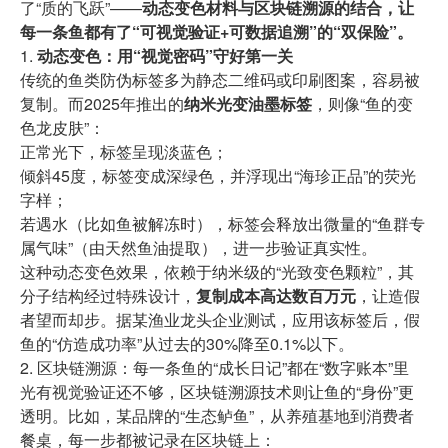
了“质的飞跃”——
动态变色材料与区块链溯源的结合，让
每一条鱼都有了“可视觉验证+可数据追溯”的“双保险”。
1.
动态变色：用“视觉密码”守好第一关
传统的鱼类防伪标签多为静态二维码或印刷图案，容易被
复制。而2025年推出的
纳米光变油墨标签
，则像“鱼的变
色龙皮肤”：
正常光下，标签呈现淡蓝色；
倾斜45度，标签变成深绿色，并浮现出“海珍正品”的荧光
字样；
若遇水（比如鱼被解冻时），标签会释放出微量的“鱼群专
属气味”（由天然鱼油提取），进一步验证真实性。
这种动态变色效果，依赖于纳米级的“光致变色颗粒”，其
分子结构经过特殊设计，
复制成本高达数百万元
，让造假
者望而却步。据某渔业龙头企业测试，应用该标签后，假
鱼的“仿造成功率”从过去的30%降至0.1%以下。
2. 区块链溯源：每一条鱼的“成长日记”都在“数字账本”里
光有视觉验证还不够，区块链溯源技术则让鱼的“身份”更
透明。比如，某品牌的“生态鲈鱼”，从养殖基地到消费者
餐桌，每一步都被记录在区块链上：