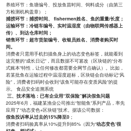
养殖环节：鱼塘编号、投放鱼苗时间、饲料成分（由第三
方检测机构盖章）；
捕捞环节：捕捞时间、 fishermen姓名、鱼的重量/长度；
运输环节：冷链车编号、实时温湿度（由物联网传感器上
传）、到达仓库时间；
销售环节：超市货架编号、收银员姓名、消费者购买时
间。
消费者只需用手机扫描鱼身上的动态变色标签，就能看到
这完整的“成长日记”，而且数据不可篡改（区块链的“分布
式账本”特性，让任何修改都需要全网节点确认）。比如，
若某批鱼在运输过程中温湿度超标，区块链会自动标记“风
险”，消费者扫码时会收到“该鱼可能存在变质风险”的提
示。 食品安全追溯系统
三、技术落地：已有企业用“双保险”解决假鱼问题
2025年6月，福建某渔业公司推出“智能鱼”系列产品，率先
应用了“动态变色+区块链”技术。据该公司数据：
假鱼投诉率从过去的15%降至0
；
消费者扫码验真率从10%提升到85%（因为“
动态变色
”
很
好奇，想试试
）；