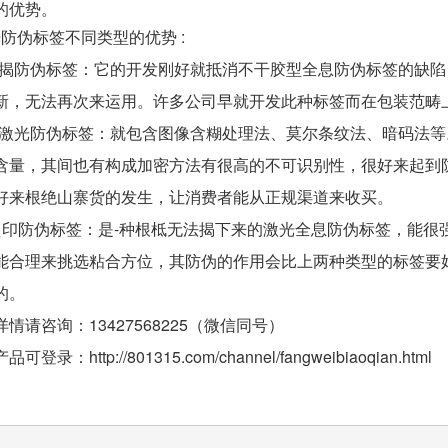
的优势。
防伪标签不同类型的优势 :
防揭防伪标签：它的开发刚好就抵消不干胶型全息防伪标签的缺陷
新，无法再次来运用。许多公司早就开发此种
标签而在包装范畴
的激光防伪标签：就包含图像含糊处理法、莫尔条纹法、暗码法
含量，其间也有构成加密方法有很高的不可识
别性，很好来起到
好来根绝山寨货的发生，让消费者能从正规渠道来收买。
光烫印防伪标签：是-种根柢无法揭下来的激光全息防伪标签，能
能合理来挑选粘合方位，其防伪的作用会比上
两种类型的标签要
的。
情请咨询：13427568225（微信同号）
登录：http://801315.com/channel/fangweibiaoqian.html